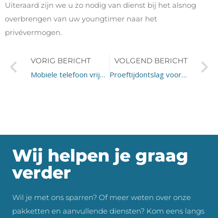
Uiteraard zijn we u zo nodig van dienst bij het alsnog
overbrengen van uw youngtimer naar het
privévermogen.
VORIG BERICHT
VOLGEND BERICHT
Mobiele telefoon vrijgesteld?
Proeftijdontslag voor aanvang dienstverband geldig?
Wij helpen je graag
verder
Wil je met ons sparren? Of meer weten over onze
pakketten en aanvullende diensten? Kom eens langs