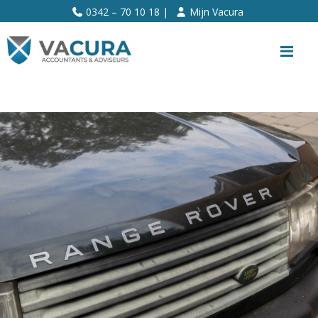
>>
0342 – 70 10 18 |
Mijn Vacura
Me