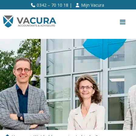
>>
0342 – 70 10 18 |
Mijn Vacura
Me