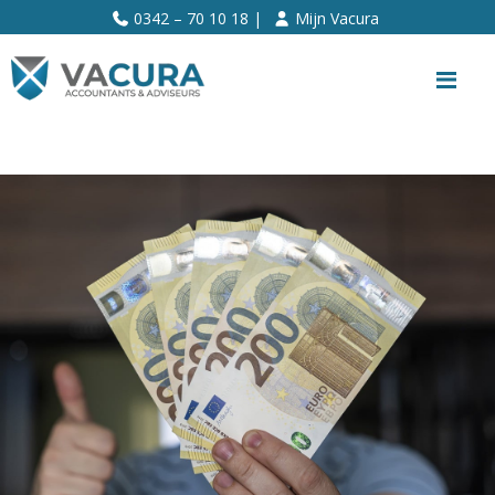
>>
0342 – 70 10 18 |
Mijn Vacura
Me