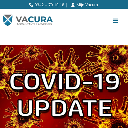
>>
0342 – 70 10 18 |
Mijn Vacura
Me