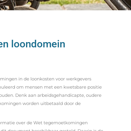
en loondomein
komingen in de loonkosten voor werkgevers
muleerd om mensen met een kwetsbare positie
 houden. Denk aan arbeidsgehandicapte, oudere
komingen worden uitbetaald door de
formatie over de Wet tegemoetkomingen
dit document beschikbaar gesteld. Daarin is de