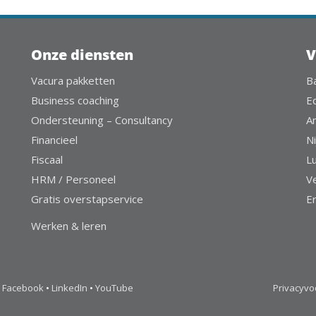
Onze diensten
V
Vacura pakketten
B
Business coaching
E
Ondersteuning – Consultancy
A
Financieel
Ni
Fiscaal
L
HRM / Personeel
V
Gratis overstapservice
E
Werken & leren
Facebook
•
LinkedIn
•
YouTube
Privacyv