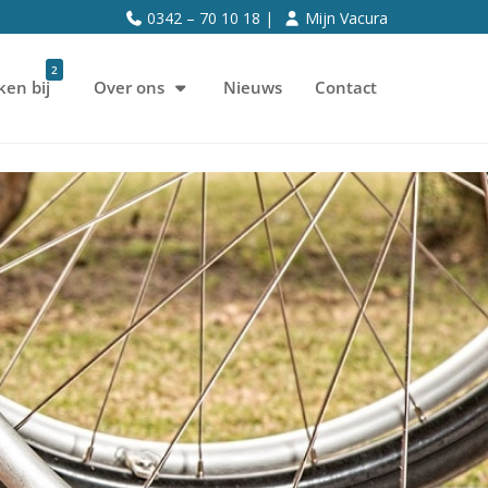
0342 – 70 10 18 |
Mijn Vacura
2
ken bij
Over ons
Nieuws
Contact