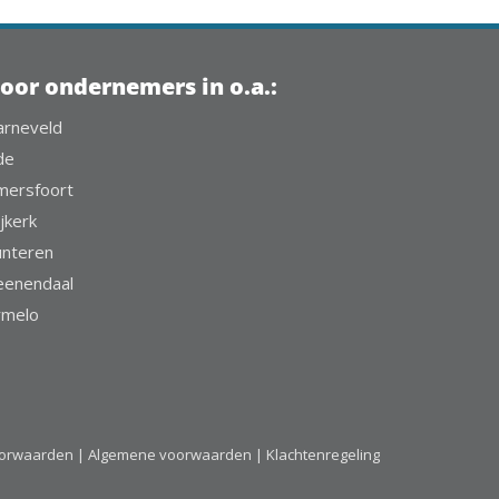
oor ondernemers in o.a.:
arneveld
de
mersfoort
jkerk
unteren
eenendaal
rmelo
oorwaarden |
Algemene voorwaarden |
Klachtenregeling