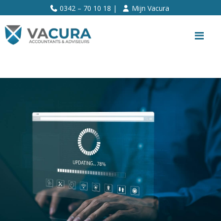
>>
0342 – 70 10 18 |
Mijn Vacura
Me