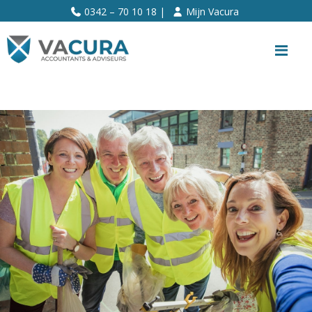
>>
0342 – 70 10 18 |
Mijn Vacura
Me