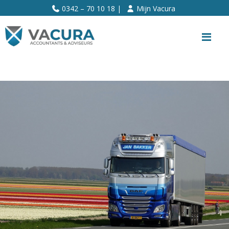
>>
0342 – 70 10 18 |
Mijn Vacura
Me