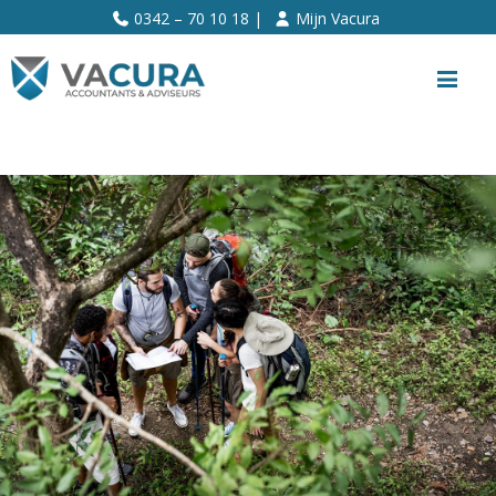
>>
0342 – 70 10 18 |
Mijn Vacura
Me