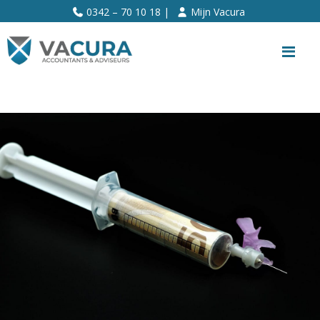
>>
0342 – 70 10 18 |
Mijn Vacura
Me