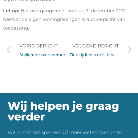
Let op:
Het overgangsrecht voor op 31 december 2012
bestaande eigen woningleningen is dus verplicht van
toepassing.
VORIG BERICHT
VOLGEND BERICHT
Stalkende werknemer ontslagen
Ziek tijdens collectieve bedrijfssluiting
Wij helpen je graag
verder
Wil je met ons sparren? Of meer weten over onze