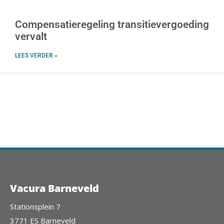
Compensatieregeling transitievergoeding
vervalt
LEES VERDER »
Vacura Barneveld
Stationsplein 7
3771 ES Barneveld