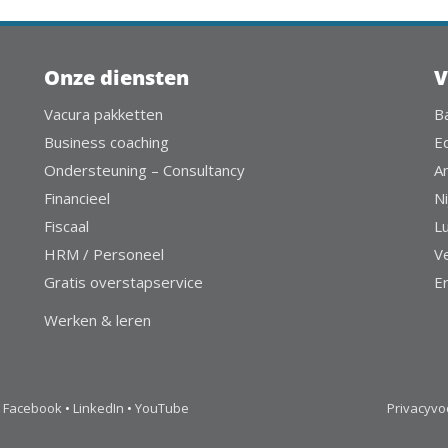
Onze diensten
V
Vacura pakketten
B
Business coaching
E
Ondersteuning – Consultancy
A
Financieel
Ni
Fiscaal
L
HRM / Personeel
V
Gratis overstapservice
E
Werken & leren
Facebook
•
LinkedIn
•
YouTube
Privacyv