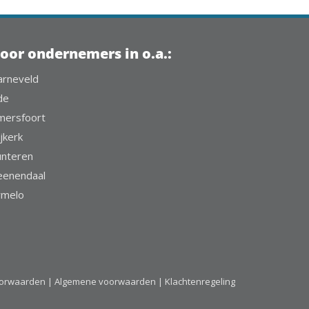
oor ondernemers in o.a.:
arneveld
de
mersfoort
jkerk
unteren
eenendaal
rmelo
oorwaarden |
Algemene voorwaarden |
Klachtenregeling