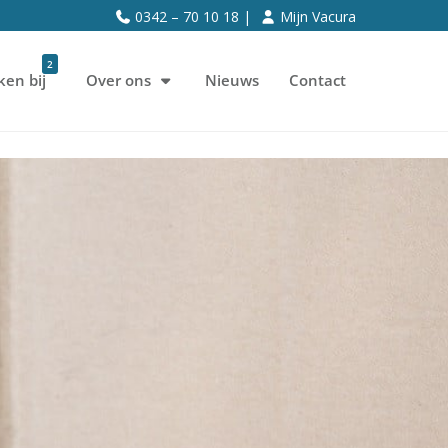
0342 – 70 10 18 |
Mijn Vacura
2
ken bij
Over ons
Nieuws
Contact