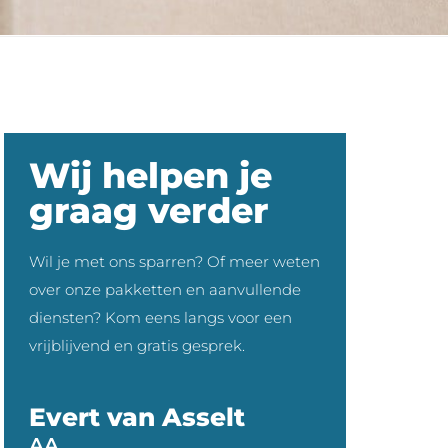
Wij helpen je
graag verder
Wil je met ons sparren? Of meer weten
over onze pakketten en aanvullende
diensten? Kom eens langs voor een
vrijblijvend en gratis gesprek.
Evert van Asselt
AA