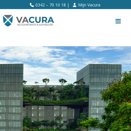
>>
0342 – 70 10 18 |
Mijn Vacura
Me