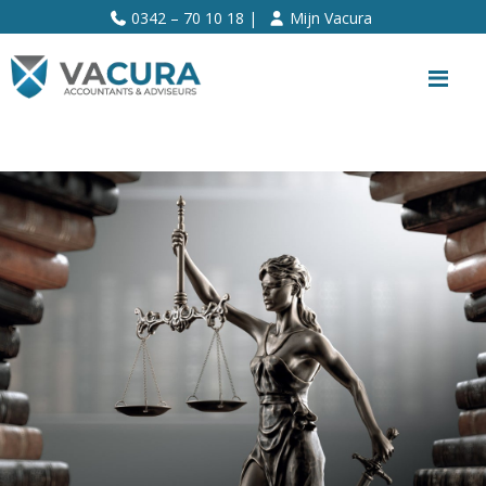
>>
0342 – 70 10 18 |
Mijn Vacura
Me