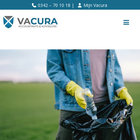
>>
0342 – 70 10 18 |
Mijn Vacura
Me