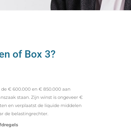
n of Box 3?
n de € 600.000 en € 850.000 aan
szaak staan. Zijn winst is ongeveer €
ften en verplaatst de liquide middelen
r de belastingrechter.
fdregels