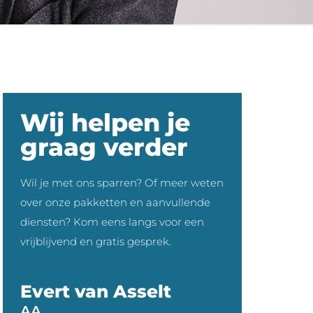
Wij helpen je
graag verder
Wil je met ons sparren? Of meer weten
over onze pakketten en aanvullende
diensten? Kom eens langs voor een
vrijblijvend en gratis gesprek.
Evert van Asselt
AA