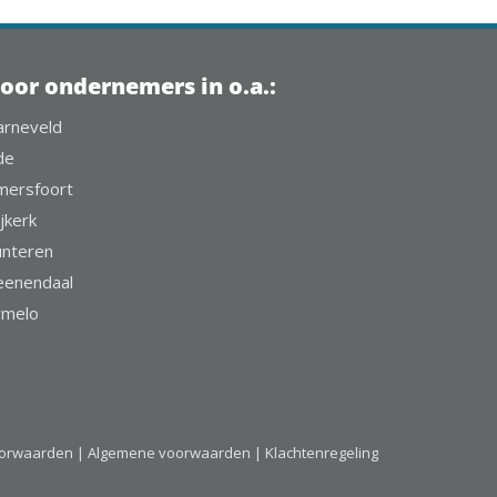
oor ondernemers in o.a.:
arneveld
de
mersfoort
jkerk
unteren
eenendaal
rmelo
oorwaarden |
Algemene voorwaarden |
Klachtenregeling