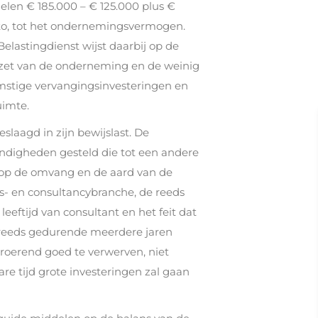
elen € 185.000 – € 125.000 plus €
uto, tot het ondernemingsvermogen.
elastingdienst wijst daarbij op de
et van de onderneming en de weinig
mstige vervangingsinvesteringen en
uimte.
slaagd in zijn bewijslast. De
ndigheden gesteld die tot een andere
t op de omvang en de aard van de
s- en consultancybranche, de reeds
eeftijd van consultant en het feit dat
n reeds gedurende meerdere jaren
roerend goed te verwerven, niet
re tijd grote investeringen zal gaan