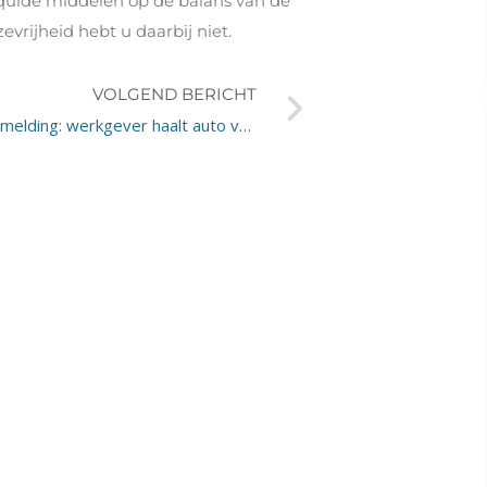
iquide middelen op de balans van de
evrijheid hebt u daarbij niet.
VOLGEND BERICHT
Ziekmelding: werkgever haalt auto van de zaak op