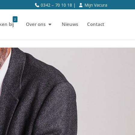
0342 – 70 10 18 |
Mijn Vacura
2
ken bij
Over ons
Nieuws
Contact