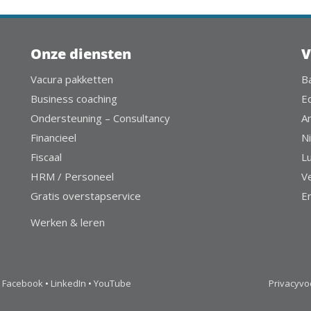
Onze diensten
V
Vacura pakketten
B
Business coaching
E
Ondersteuning – Consultancy
A
Financieel
Ni
Fiscaal
L
HRM / Personeel
V
Gratis overstapservice
E
Werken & leren
Facebook
•
LinkedIn
•
YouTube
Privacyv