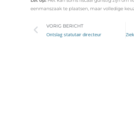
Let op:
Het kan soms fiscaal gunstig zijn om l
eenmanszaak te plaatsen, maar volledige keuz
VORIG BERICHT
Ontslag statutair directeur