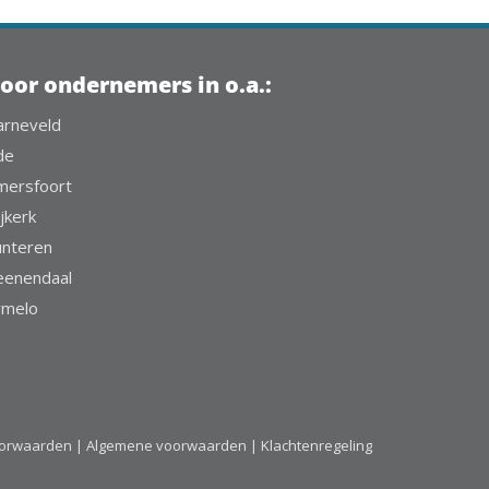
oor ondernemers in o.a.:
arneveld
de
mersfoort
jkerk
unteren
eenendaal
rmelo
oorwaarden |
Algemene voorwaarden |
Klachtenregeling