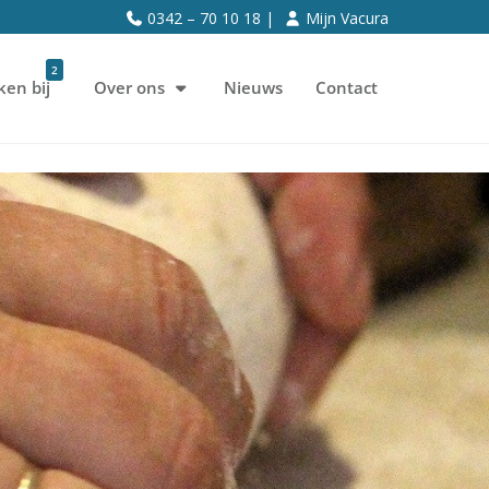
0342 – 70 10 18 |
Mijn Vacura
2
ken bij
Over ons
Nieuws
Contact