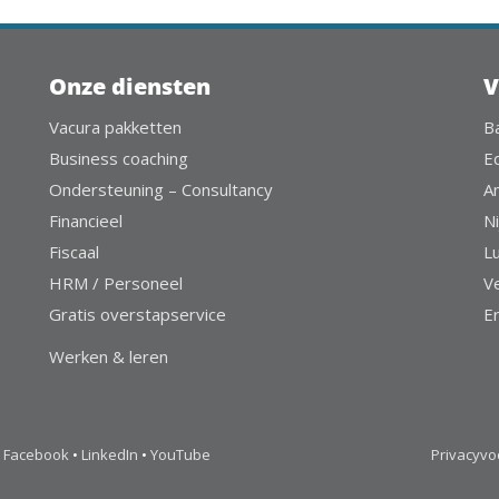
Onze diensten
V
Vacura pakketten
B
Business coaching
E
Ondersteuning – Consultancy
A
Financieel
Ni
Fiscaal
L
HRM / Personeel
V
Gratis overstapservice
E
Werken & leren
Facebook
•
LinkedIn
•
YouTube
Privacyv