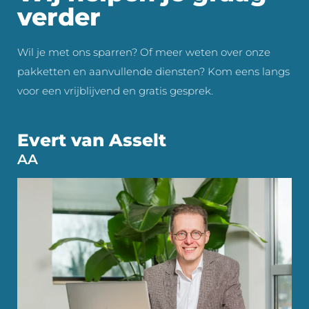
verder
Wil je met ons sparren? Of meer weten over onze
pakketten en aanvullende diensten? Kom eens langs
voor een vrijblijvend en gratis gesprek.
Evert van Asselt
AA