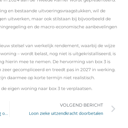
ing en bestaande uitvoeringsvraagstukken, wil de
ngen uitwerken, maar ook stilstaan bij bijvoorbeeld de
woningregeling en de macro-economische aanbevelingen
ieuw stelsel van werkelijk rendement, waarbij de wijze
ning – wordt belast, nog niet is uitgekristalliseerd, is
ng hierin mee te nemen. De hervorming van box 3 is
h zeer gecompliceerd en treedt pas in 2027 in werking.
jn daarmee op korte termijn niet realistisch.
n de eigen woning naar box 3 te verplaatsen.
VOLGEND BERICHT
Belangrijk: leerling/student in dienst? Vraag op tijd subsidie aan!
Loon zieke uitzendkracht doorbetalen