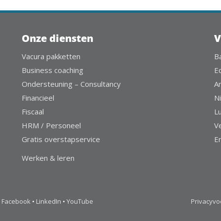
Onze diensten
V
Vacura pakketten
B
Business coaching
E
Ondersteuning – Consultancy
A
Financieel
Ni
Fiscaal
L
HRM / Personeel
V
Gratis overstapservice
E
Werken & leren
Facebook
•
LinkedIn
•
YouTube
Privacyv