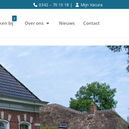
0342 – 70 10 18 |
Mijn Vacura
2
ken bij
Over ons
Nieuws
Contact