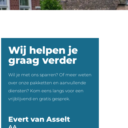
Wij helpen je
graag verder
Wil je met ons sparren? Of meer weten
over onze pakketten en aanvullende
diensten? Kom eens langs voor een
vrijblijvend en gratis gesprek.
Evert van Asselt
AA