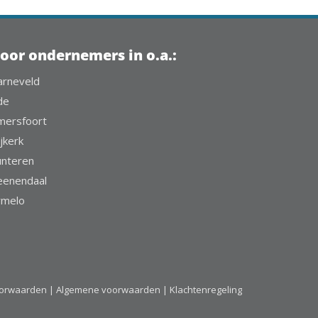
oor ondernemers in o.a.:
arneveld
de
mersfoort
jkerk
unteren
eenendaal
rmelo
oorwaarden |
Algemene voorwaarden |
Klachtenregeling