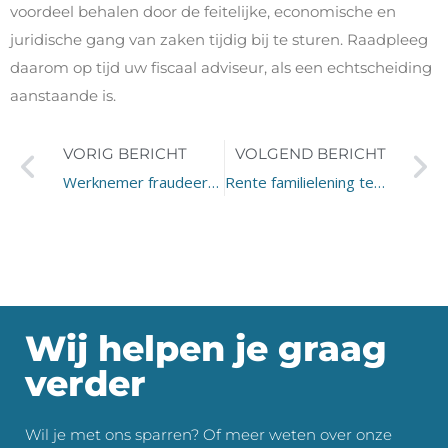
voordeel behalen door de feitelijke, economische en
juridische gang van zaken tijdig bij te sturen. Raadpleeg
daarom op tijd uw fiscaal adviseur, als een echtscheiding
aanstaande is.
VORIG BERICHT
VOLGEND BERICHT
Werknemer fraudeert met gewerkte uren: ontslag?
Rente familielening te hoog
Wij helpen je graag
verder
Wil je met ons sparren? Of meer weten over onze