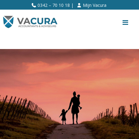
>>
0342 – 70 10 18 |
Mijn Vacura
Me