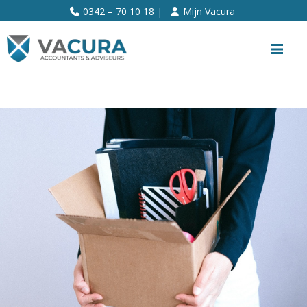
>>
0342 – 70 10 18 |
Mijn Vacura
Me