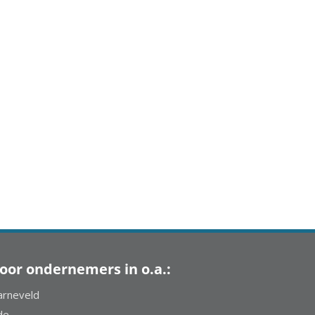
oor ondernemers in o.a.:
arneveld
de