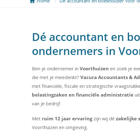
Home
Dé accountant en boekhouder voor o
Dé accountant en b
ondernemers in Voo
Ben je ondernemer in
Voorthuizen
en zoek je e
die met je meedenkt?
Vacura Accountants & Ad
met financiële, fiscale en strategische vraagstuk
belastingzaken en financiële administratie
uit
van je bedrijf.
Met
ruim 12 jaar ervaring
zijn wij dé
zakelijke
Voorthuizen en omgeving.