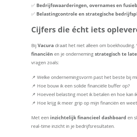
✅
Bedrijfswaarderingen, overnames en fusieb
✅
Belastingcontrole en strategische bedrijfs
Cijfers die écht iets opleve
Bij
Vacura
draait het niet alleen om boekhouding.
financiën
en je onderneming
strategisch te lat
vragen zoals:
📌 Welke ondernemingsvorm past het beste bij mij
📌 Hoe bouw ik een solide financiële buffer op?
📌 Hoeveel belasting moet ik betalen en hoe kan ik
📌 Hoe krijg ik meer grip op mijn financiën en wee
Met een
inzichtelijk financieel dashboard
en s
real-time inzicht in je bedrijfsresultaten.