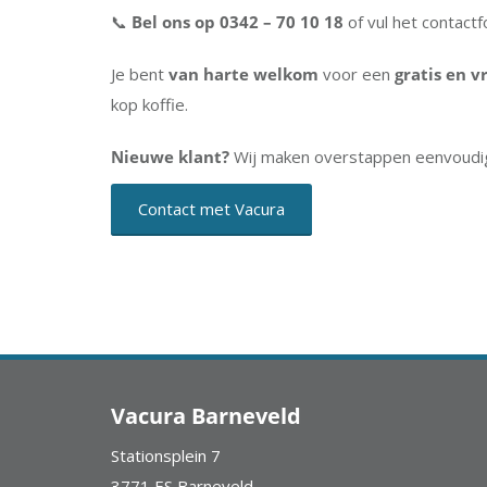
📞
Bel ons op 0342 – 70 10 18
of vul het contactfo
Je bent
van harte welkom
voor een
gratis en v
kop koffie.
Nieuwe klant?
Wij maken overstappen eenvoudig 
Contact met Vacura
Vacura Barneveld
Stationsplein 7
3771 ES Barneveld