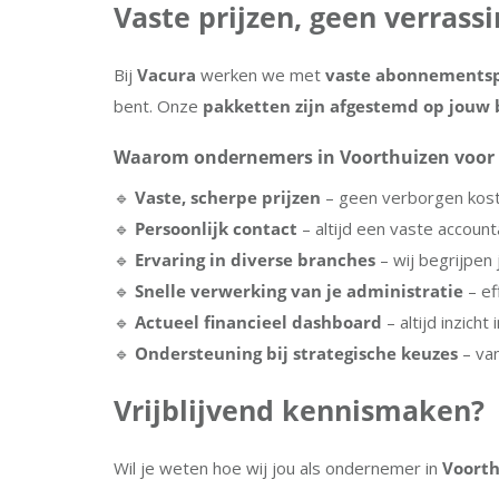
Vaste prijzen, geen verrass
Bij
Vacura
werken we met
vaste abonnementsp
bent. Onze
pakketten zijn afgestemd op jouw b
Waarom ondernemers in Voorthuizen voor 
🔹
Vaste, scherpe prijzen
– geen verborgen kos
🔹
Persoonlijk contact
– altijd een vaste account
🔹
Ervaring in diverse branches
– wij begrijpe
🔹
Snelle verwerking van je administratie
– ef
🔹
Actueel financieel dashboard
– altijd inzicht i
🔹
Ondersteuning bij strategische keuzes
– van
Vrijblijvend kennismaken?
Wil je weten hoe wij jou als ondernemer in
Voorth