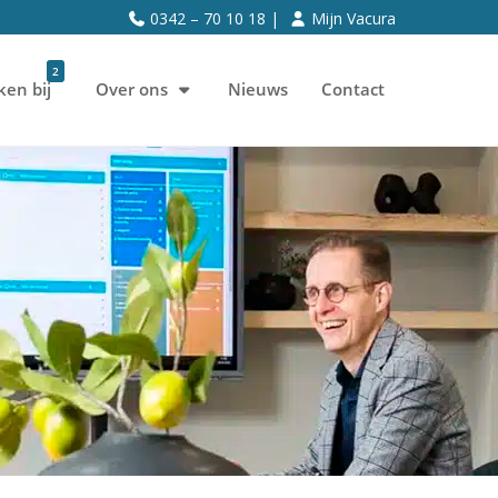
0342 – 70 10 18 |
Mijn Vacura
2
ken bij
Over ons
Nieuws
Contact