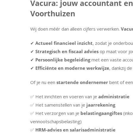
Vacura: jouw accountant en
Voorthuizen
Wij doen méér dan alleen cijfers verwerken.
Vacu
✔
Actueel financieel inzicht
, zodat je onderbo
✔
Strategisch en fiscaal advies
op maat voor j
✔
Persoonlijke begeleiding
met een vaste accou
✔
Efficiënte en moderne werkwijze
, dankzij d
Of je nu een
startende ondernemer
bent of ee
✅ Het inrichten en voeren van je
administratie
✅ Het samenstellen van je
jaarrekening
✅ Het verzorgen van je
belastingaangiftes
(inko
vennootschapsbelasting)
✅
HRM-advies en salarisadministratie