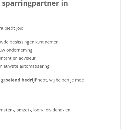
 sparringpartner in
ra
biedt jou:
uwde beslissingen kunt nemen
ouw onderneming
ntant en adviseur
e nieuwste automatisering
n
groeiend bedrijf
hebt, wij helpen je met:
msten-, omzet-, loon-, dividend- en