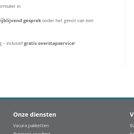
rmulier in.
rijblijvend gesprek
onder het genot van een
– inclusief
gratis overstapservice
!
Onze diensten
V
Vacura pakketten
B
Business coaching
E