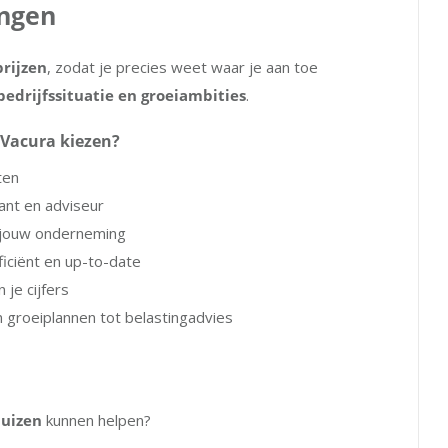
ingen
rijzen
, zodat je precies weet waar je aan toe
edrijfssituatie en groeiambities
.
Vacura kiezen?
ten
ant en adviseur
n jouw onderneming
ficiënt en up-to-date
n je cijfers
 groeiplannen tot belastingadvies
uizen
kunnen helpen?