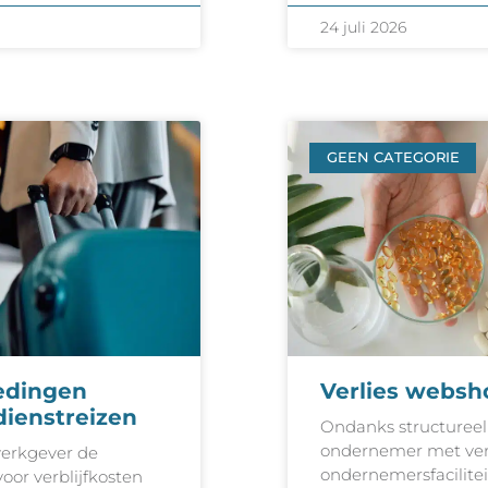
24 juli 2026
GEEN CATEGORIE
oedingen
Verlies websho
 dienstreizen
Ondanks structureel v
ondernemer met ver
erkgever de
ondernemersfacilite
oor verblijfkosten