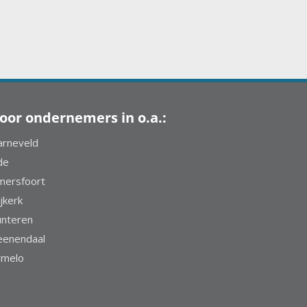
oor ondernemers in o.a.:
arneveld
de
mersfoort
jkerk
unteren
eenendaal
rmelo