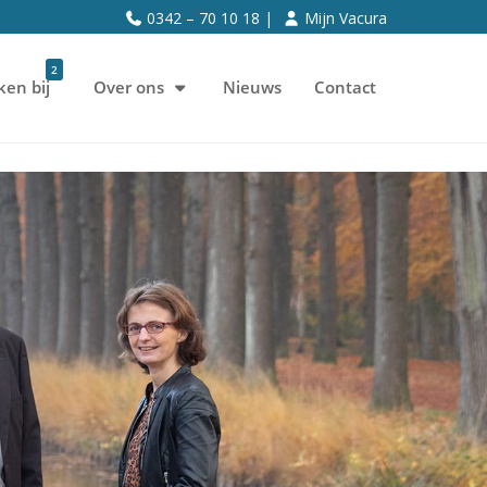
0342 – 70 10 18 |
Mijn Vacura
2
ken bij
Over ons
Nieuws
Contact