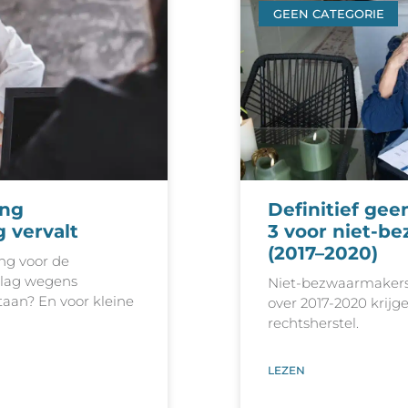
GEEN CATEGORIE
ing
Definitief gee
g vervalt
3 voor niet-b
(2017–2020)
ing voor de
tslag wegens
Niet-bezwaarmakers 
aan? En voor kleine
over 2017-2020 krijge
rechtsherstel.
LEZEN