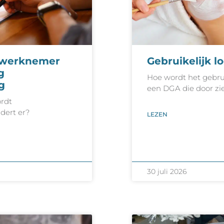
r werknemer
Gebruikelijk l
g
Hoe wordt het gebrui
g
een DGA die door zie
rdt
dert er?
LEZEN
30 juli 2026