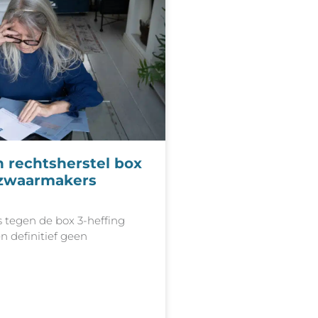
n rechtsherstel box
ezwaarmakers
tegen de box 3-heffing
n definitief geen