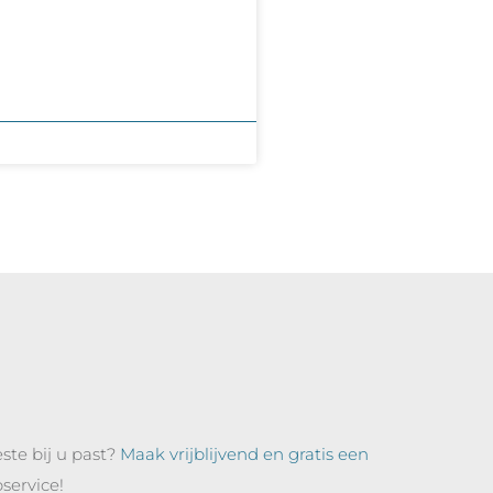
ste bij u past?
Maak vrijblijvend en gratis een
service!