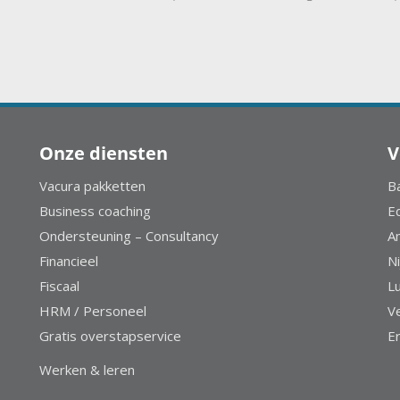
Onze diensten
V
Vacura pakketten
B
Business coaching
E
Ondersteuning – Consultancy
A
Financieel
Ni
Fiscaal
L
HRM / Personeel
V
Gratis overstapservice
E
Werken & leren