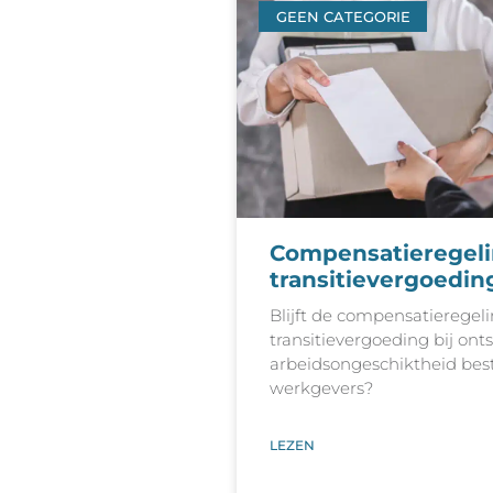
GEEN CATEGORIE
Compensatieregel
transitievergoedin
Blijft de compensatieregel
transitievergoeding bij on
arbeidsongeschiktheid best
werkgevers?
LEZEN