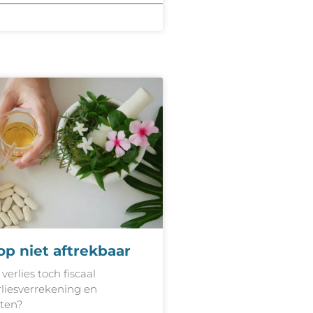
p niet aftrekbaar
erlies toch fiscaal
liesverrekening en
iten?