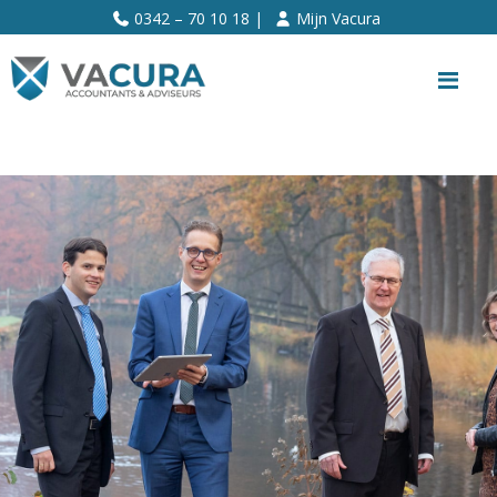
>>
0342 – 70 10 18 |
Mijn Vacura
Me