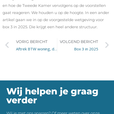
en hoe de Tweede Kamer vervolgens op de voorstellen
gaat reageren. We houden u op de hoogte. In een ander
artikel gaan we in op de voorgestelde wetgeving voor
box 3 in 2025. Die krijgt een heel andere structuur.
VORIG BERICHT
VOLGEND BERICHT
Aftrek BTW woning, dak of overkapping met zonnepanelen?
Box 3 in 2025
Wij helpen je graag
verder
Wil je met ons sparren? Of meer weten over onze