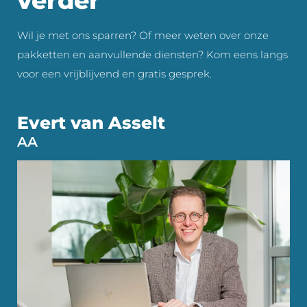
verder
Wil je met ons sparren? Of meer weten over onze
pakketten en aanvullende diensten? Kom eens langs
voor een vrijblijvend en gratis gesprek.
Evert van Asselt
AA