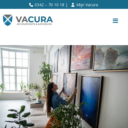
>>
0342 – 70 10 18 |
Mijn Vacura
Me