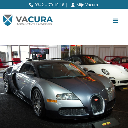
>>
0342 – 70 10 18 |
Mijn Vacura
Me