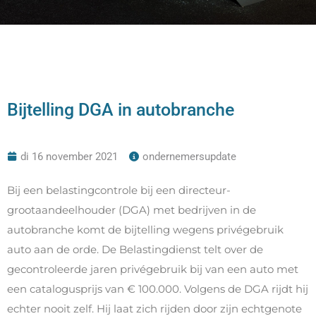
Bijtelling DGA in autobranche
di 16 november 2021
ondernemersupdate
Bij een belastingcontrole bij een directeur-
grootaandeelhouder (DGA) met bedrijven in de
autobranche komt de bijtelling wegens privégebruik
auto aan de orde. De Belastingdienst telt over de
gecontroleerde jaren privégebruik bij van een auto met
een catalogusprijs van € 100.000. Volgens de DGA rijdt hij
echter nooit zelf. Hij laat zich rijden door zijn echtgenote