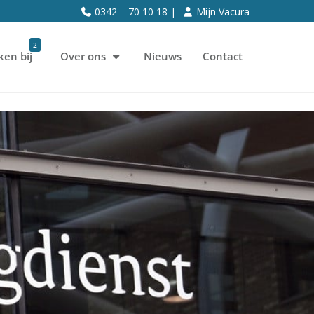
0342 – 70 10 18 |
Mijn Vacura
2
ken bij
Over ons
Nieuws
Contact