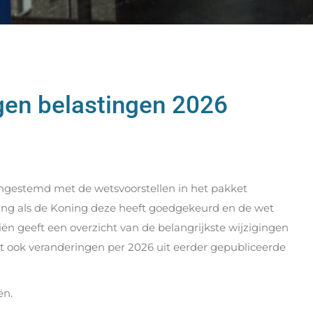
ngen belastingen 2026
ngestemd met de wetsvoorstellen in het pakket
king als de Koning deze heeft goedgekeurd en de wet
iën geeft een overzicht van de belangrijkste wijzigingen
at ook veranderingen per 2026 uit eerder gepubliceerde
ën.