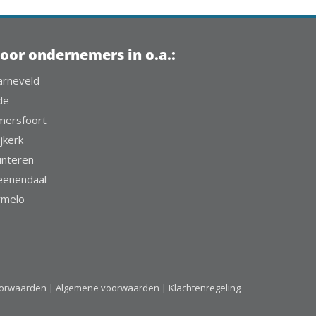
oor ondernemers in o.a.:
arneveld
de
mersfoort
jkerk
unteren
eenendaal
rmelo
oorwaarden |
Algemene voorwaarden |
Klachtenregeling