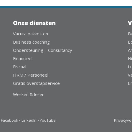
Onze diensten
V
Vacura pakketten
B
Business coaching
E
Ondersteuning – Consultancy
A
Financieel
Ni
Fiscaal
L
HRM / Personeel
V
Gratis overstapservice
E
Werken & leren
Facebook
•
LinkedIn
•
YouTube
Privacyv