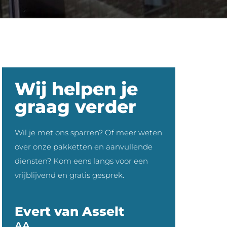
Wij helpen je
graag verder
Wil je met ons sparren? Of meer weten
over onze pakketten en aanvullende
diensten? Kom eens langs voor een
vrijblijvend en gratis gesprek.
Evert van Asselt
AA