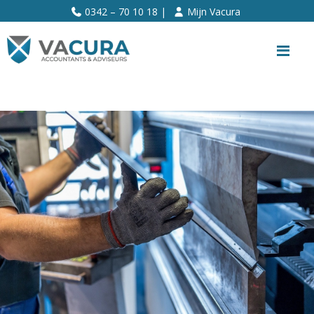
>>
0342 – 70 10 18 |
Mijn Vacura
Me