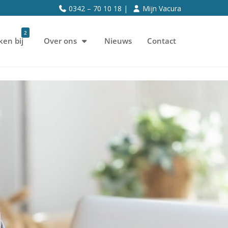
0342 – 70 10 18 |
Mijn Vacura
2
ken bij
Over ons
Nieuws
Contact