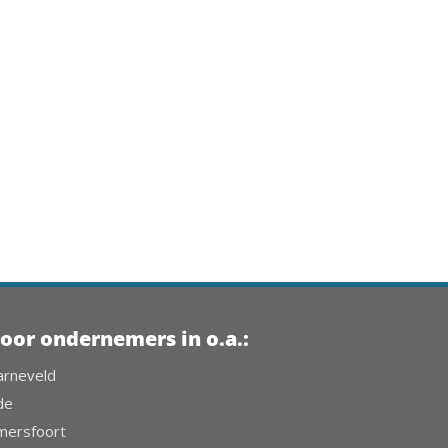
oor ondernemers in o.a.:
arneveld
de
mersfoort