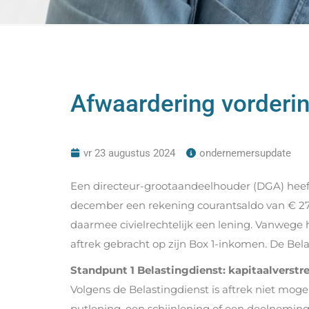
Afwaardering vorderi
vr 23 augustus 2024
ondernemersupdate
Een directeur-grootaandeelhouder (DGA) heeft
december een rekening courantsaldo van € 27
daarmee civielrechtelijk een lening. Vanwege 
aftrek gebracht op zijn Box 1-inkomen. De Bela
Standpunt 1 Belastingdienst: kapitaalverstr
Volgens de Belastingdienst is aftrek niet mog
putlening, een schijnlening of een deelneming