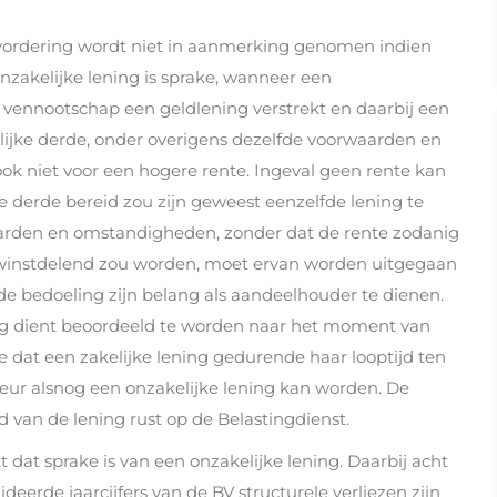
vordering wordt niet in aanmerking genomen indien
onzakelijke lening is sprake, wanneer een
vennootschap een geldlening verstrekt en daarbij een
lijke derde, onder overigens dezelfde voorwaarden en
k niet voor een hogere rente. Ingeval geen rente kan
derde bereid zou zijn geweest eenzelfde lening te
aarden en omstandigheden, zonder dat de rente zodanig
 winstdelend zou worden, moet ervan worden uitgegaan
 de bedoeling zijn belang als aandeelhouder te dienen.
ning dient beoordeeld te worden naar het moment van
 dat een zakelijke lening gedurende haar looptijd ten
eur alsnog een onzakelijke lening kan worden. De
d van de lening rust op de Belastingdienst.
dat sprake is van een onzakelijke lening. Daarbij acht
eerde jaarcijfers van de BV structurele verliezen zijn