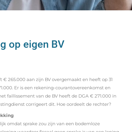
ng op eigen BV
 € 265.000 aan zijn BV overgemaakt en heeft op 31
1.000. Er is een rekening-courantovereenkomst en
het faillissement van de BV heeft de DGA € 271.000 in
stingdienst corrigeert dit. Hoe oordeelt de rechter?
ekking
elijk omdat sprake zou zijn van een bodemloze
slening waardoor fiscaal geen sprake is van een lening,