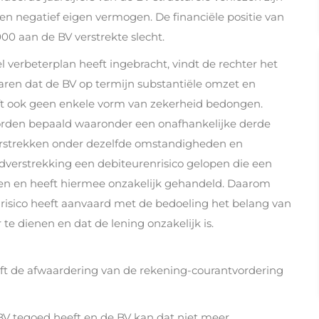
en negatief eigen vermogen. De financiële positie van
0 aan de BV verstrekte slecht.
 verbeterplan heeft ingebracht, vindt de rechter het
waren dat de BV op termijn substantiële omzet en
ft ook geen enkele vorm van zekerheid bedongen.
orden bepaald waaronder een onafhankelijke derde
verstrekken onder dezelfde omstandigheden en
dverstrekking een debiteurenrisico gelopen die een
en en heeft hiermee onzakelijk gehandeld. Daarom
risico heeft aanvaard met de bedoeling het belang van
e dienen en dat de lening onzakelijk is.
eeft de afwaardering van de rekening-courantvordering
BV tegoed heeft en de BV kan dat niet meer