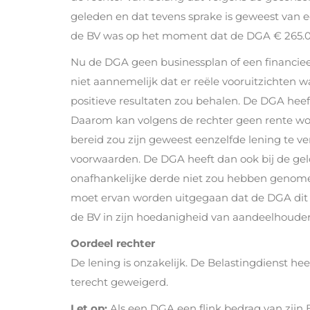
geleden en dat tevens sprake is geweest van e
de BV was op het moment dat de DGA € 265.00
Nu de DGA geen businessplan of een financieel
niet aannemelijk dat er reële vooruitzichten 
positieve resultaten zou behalen. De DGA hee
Daarom kan volgens de rechter geen rente w
bereid zou zijn geweest eenzelfde lening te 
voorwaarden. De DGA heeft dan ook bij de gel
onafhankelijke derde niet zou hebben genom
moet ervan worden uitgegaan dat de DGA dit 
de BV in zijn hoedanigheid van aandeelhouder t
Oordeel rechter
De lening is onzakelijk. De Belastingdienst h
terecht geweigerd.
Let op:
Als een DGA een flink bedrag van zijn 