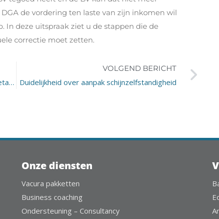
e DGA de vordering ten laste van zijn inkomen wil
p. In deze uitspraak ziet u de stappen die de
ele correctie moet zetten.
VOLGEND BERICHT
Twaalf uur verplicht aanwezig, vijf uur uitbetaald?
Duidelijkheid over aanpak schijnzelfstandigheid
Onze diensten
V
Vacura pakketten
B
Business coaching
E
Ondersteuning – Consultancy
A