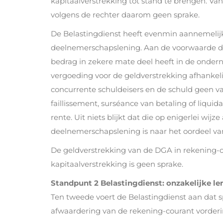
kapitaalverstrekking tot stand te brengen. Va
volgens de rechter daarom geen sprake.
De Belastingdienst heeft evenmin aannemelijk
deelnemerschapslening. Aan de voorwaarde da
bedrag in zekere mate deel heeft in de ondern
vergoeding voor de geldverstrekking afhankelijk
concurrente schuldeisers en de schuld geen vast
faillissement, surséance van betaling of liquida
rente. Uit niets blijkt dat die op enigerlei wij
deelnemerschapslening is naar het oordeel va
De geldverstrekking van de DGA in rekening-cou
kapitaalverstrekking is geen sprake.
Standpunt 2 Belastingdienst: onzakelijke le
Ten tweede voert de Belastingdienst aan dat s
afwaardering van de rekening-courant vorderi