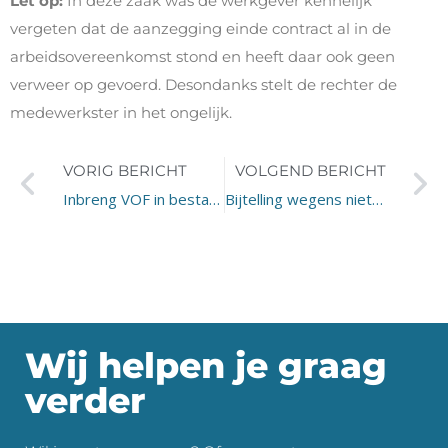
Let op:
In deze zaak was de werkgever kennelijk
vergeten dat de aanzegging einde contract al in de
arbeidsovereenkomst stond en heeft daar ook geen
verweer op gevoerd. Desondanks stelt de rechter de
medewerkster in het ongelijk.
VORIG BERICHT
VOLGEND BERICHT
Inbreng VOF in bestaande BV
Bijtelling wegens niet sluitende rittenadministratie
Wij helpen je graag
verder