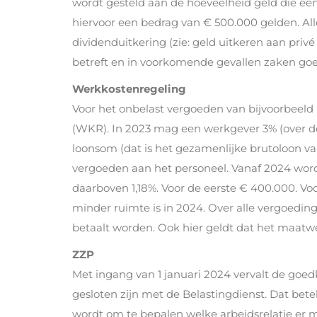
wordt gesteld aan de hoeveelheid geld die een
hiervoor een bedrag van € 500.000 gelden. Al
dividenduitkering (zie: geld uitkeren aan privé
betreft en in voorkomende gevallen zaken g
Werkkostenregeling
Voor het onbelast vergoeden van bijvoorbeel
(WKR). In 2023 mag een werkgever 3% (over de
loonsom (dat is het gezamenlijke brutoloon v
vergoeden aan het personeel. Vanaf 2024 wordt
daarboven 1,18%. Voor de eerste € 400.000. Vo
minder ruimte is in 2024. Over alle vergoedin
betaalt worden. Ook hier geldt dat het maatwe
ZZP
Met ingang van 1 januari 2024 vervalt de go
gesloten zijn met de Belastingdienst. Dat bete
wordt om te bepalen welke arbeidsrelatie er me