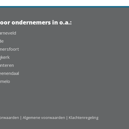
oor ondernemers in o.a.:
arneveld
de
mersfoort
jkerk
unteren
eenendaal
rmelo
oorwaarden |
Algemene voorwaarden |
Klachtenregeling