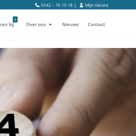
0342 – 70 10 18 |
Mijn Vacura
2
ken bij
Over ons
Nieuws
Contact