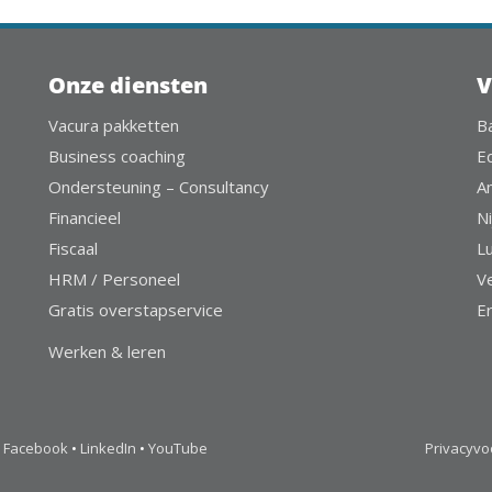
Onze diensten
V
Vacura pakketten
B
Business coaching
E
Ondersteuning – Consultancy
A
Financieel
Ni
Fiscaal
L
HRM / Personeel
V
Gratis overstapservice
E
Werken & leren
Facebook
•
LinkedIn
•
YouTube
Privacyv