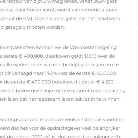
 directeur van zijn B.V. mag lenen. Vanaf 2024 gaat
les wat daar boven komt, wordt aangemerkt als een
 vanuit de B.V.); Ook hiervoor geldt dat het maatwerk
oed geregeld moeten worden.
d kerstpakketten kennen we de Werkkostenregeling
 eerste € 400.000, daarboven geldt 1,18%) over de
an alle werknemers van een bedrijf) gebruiken om te
 dit verlaagd naar 1,92% voor de eerste € 400.000,
or de eerste € 400.000 betekent dit dat er € 4.320
gen die boven deze vrije ruimte uitkomt moet belasting
rk is en dat het raadzaam is om advies in te winnen.
edkeuring voor veel modelovereenkomsten die voorheen
kent dat het voor de opdrachtgever veel belangrijker
t de inlener (ZZP-er) is. Hoe meer deze inlener zich